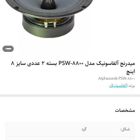
میدرنج آلفاسونیک مدل PSW-8800 بسته ۲ عددی سایز ۸
اینچ
Alphasonik PSW-8800
برند:
آلفاسونیک
مشخصات
شکل:
گرد