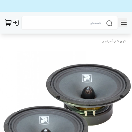
نادری شاپ
/
میدرنج