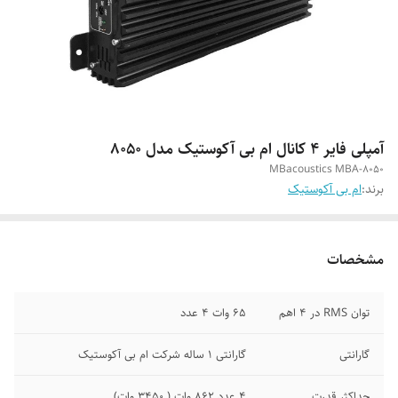
آمپلی فایر 4 کانال ام بی آکوستیک مدل 8050
MBacoustics MBA-8050
برند:
ام بی آکوستیک
مشخصات
توان RMS در 4 اهم
65 وات 4 عدد
گارانتی
گارانتی 1 ساله شرکت ام بی آکوستیک
حداکثر قدرت
4 عدد 862 وات ( 3450 وات)