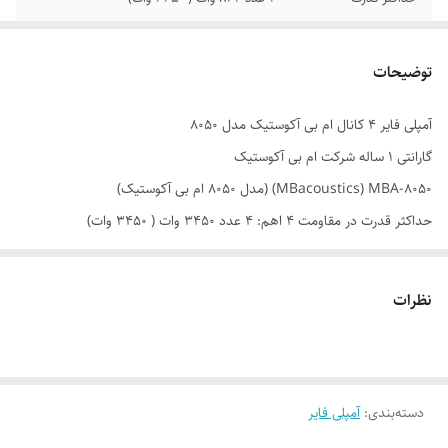
توان RMS در 2 اهم
130 وات 4 عدد
توضیحات
آمپلی فایر 4 کانال ام بی آکوستیک مدل 8050
گارانتی 1 ساله شرکت ام بی آکوستیک
MBacoustics) MBA-8050) (مدل 8050 ام بی آکوستیک)
حداکثر قدرت در مقاومت 4 اهم: 4 عدد 3450 وات ( 3450 وات)
RMS حقیقی در هر لحظه (4 اهم) = 65 وات 4 عدد
RMS حقیقی در هر لحظه (2 اهم) = 130 وات 4 عدد
نظرات
ورودی و خروجی کابل RCA
این آمپلی فایر نیز مانند 8050 قابلیت راه اندازی ساب ووفر همراه باند را دارد.
ویژگی اصلی آن برق نسبتا کنترل شده است که باعث می شود نیروی کمتری از
دسته‌بندی
:
آمپلی فایر
باطری ماشین کشیده شود تا صدمه ای به باطری ماشین وارد نشود. آمپلی فایر
8050 قدرت راه اندازی سابهای مانند 3010 و 3017 کنوود و یا 1210 و 1200 جی