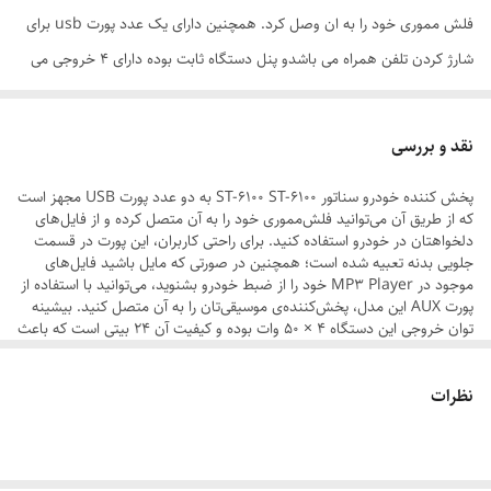
فلش مموری خود را به ان وصل کرد. همچنین دارای یک عدد پورت usb برای
شارژ کردن تلفن همراه می باشدو پنل دستگاه ثابت بوده دارای 4 خروجی می
باشد .
بیشینه صدای خروجی 50*4 وات
نقد و بررسی
ریموت کنترل
پخش کننده خودرو سناتور ST-6100 ST-6100 به دو عدد پورت USB مجهز است
بلوتوث دار
که از طریق آن می‌توانید فلش‌مموری خود را به آن متصل کرده و از فایل‌های
پورت AUX
دلخواهتان در خودرو استفاده کنید. برای راحتی کاربران، این پورت در قسمت
جلویی بدنه‌ تعبیه شده است؛ همچنین در صورتی که مایل باشید فایل‌های
دارای اکولایزر از پیش تنظیم شده (پاپ، کلاسیک، راک و…)
موجود در MP3 Player خود را از ضبط خودرو بشنوید، می‌توانید با استفاده از
رادیو FM/AM/SW
پورت AUX این مدل، پخش‌کننده‌ی موسیقی‌تان را به آن متصل کنید. بیشینه‌
توان خروجی این دستگاه 4 × 50 وات بوده و کیفیت آن 24 بیتی است که باعث
دو خروجی آمپی فایر
می‌شود صدای پخش‌شده از قدرت و کیفیت مناسبی برخوردار باشد. برای پخش
فایل‌ها از این دستگاه می‌توانید از فلش‌مموری یا گوشی خود استفاده کنید.
قابلیت نمایش اسم خواننده، شماره مخاطب تلفن همراه (در صورت عدم تمایل
نظرات
.دارای یک عدد پورت usb برای شارژ کردن تلفن همراه می باشدو پنل دستگاه
به فعال بودن این ساختار می توان در قسمت منو این گزینه را غیر فعال نمود.
ثابت بوده دارای 4 خروجی می باشد
قابلیت پخش موزیک با فرمت MP3
قابلیت تنظیم میزان زیر و بم و بالانس صدا