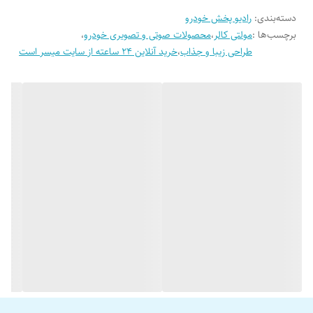
آی سی 7388 (قویترین IC صوتی Pioneer)
دسته‌بندی
:
رادیو پخش خودرو
برچسب‌ها :
مولتی کالر
،
محصولات صوتی و تصویری خودرو
،
قابلیت استفاده از گوشی تلفن همراه با نصب برنامه blurtooth remote
طراحی زیبا و جذاب
،
خرید آنلاین 24 ساعته از سایت میسر است
apk بعنوان ریموت کنترل پخش
دارای سه پورت USB دارای آی سی پایونیر رادیو FM/AM/SW ایزو ریموت
کنترل پایونیر چهار خروجی ۱۰ باند اکوالایزر
نور پس زمینه سبز
قابلیت تعویض پوشه (folder)
18 ماه ضمانت شرکت