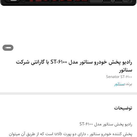
رادیو پخش خودرو سناتور مدل ST-6100 با گارانتی شرکت
سناتور
Senator ST-6100
برند:
سناتور
توضیحات
رادیو پخش سناتور مدل ST-6100
پخش کننده خودرو سناتور ، دارای دو پورت usb است که از طریق آن میتوان