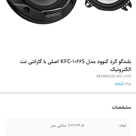
بلندگو گرد کنوود مدل KFC-1066S اصلی با گارانتی نت
الکترونیک
KENWOOD-KFC1066S
برند:
کنوود
مشخصات
ابعاد:
4.5×11×11 سانتی متر