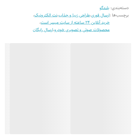
دسته‌بندی
:
بلندگو
است. بلندگوی 10 اینچ کنوود S1066 به شکل دایره ای بوده و قابل نصب در
برند :
کنوود - Kenwood
برچسب‌ها :
ارسال فوری
،
طراحی زیبا و جذاب
،
نت الکترونیک
،
جلوی ماشین تیبا و پراید به صورت فابریک می باشد.
خرید آنلاین 24 ساعته از سایت میسر است
،
ابعاد برش برای نصب
45×90 میلی‌متر
محصولات صوتی و تصویری خودرو
،
ارسال رایگان
عمق نصب
45 میلی‌متر