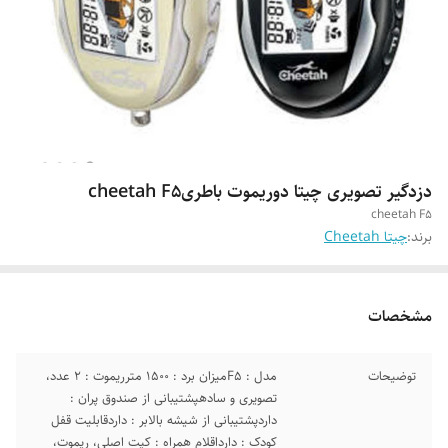
دزدگیر تصویری چیتا دوریموت باطریcheetah F5
cheetah F5
برند:
چیتا Cheetah
مشخصات
توضیحات
مدل : F5میزان برد : 1500 مترریموت : 2 عدد،
تصویری و سادهپشتیبانی از صندوق پران :
داردپشتیبانی از شیشه بالابر : داردقابلیت قفل
کودک : دارداقلام همراه : کیت اصلی، ریموت،