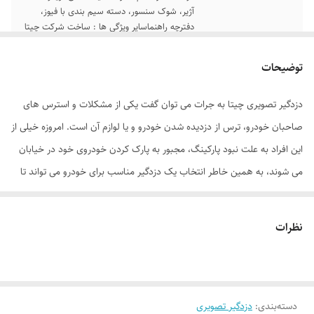
آژیر، شوک سنسور، دسته سیم بندی با فیوز،
دفترچه راهنماسایر ویژگی ها : ساخت شرکت چیتا
توضیحات
دزدگیر تصویری چیتا به جرات می توان گفت یکی از مشکلات و استرس های
صاحبان خودرو، ترس از دزدیده شدن خودرو و یا لوازم آن است. امروزه خیلی از
این افراد به علت نبود پارکینگ، مجبور به پارک کردن خودروی خود در خیابان
می شوند، به همین خاطر انتخاب یک دزدگیر مناسب برای خودرو می تواند تا
حد زیادی امنیت و آسودگی خیال را برای صاحبان خودرو به ارمغان بیاورد. یکی
از شرکت هایی که در زمینه تولید انواع دزدگیر تصویری و ساده با کیفیت
نظرات
فعالیت دارد، شرکت «چیتا» (Cheetah) است. دزدگیر تصویری خودرو بلوتوث
دار چیتا F5 یکی از انواع تولید شده در این شرکت بوده که به صورت تصویری و
بسیار شیک و با کیفیت طراحی و تولید شده است. این دزدگیر با برخورد ضربه
دسته‌بندی
:
دزدگیر تصویری
به خودرو صاحب آن را با آژیر خودرو و همچنین آلارم و لرزش ریموت مطلع می