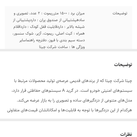
توضیحات
میزان برد : 1500 مترریموت : 2 عدد، تصویری و
سادهپشتیبانی از صندوق پران : داردپشتیبانی از
شیشه بالابر : داردقابلیت قفل کودک : دارداقلام
همراه : کیت اصلی، ریموت، آژیر، شوک سنسور،
دسته سیم بندی با فیوز، دفترچه راهنماسایر
ویژگی ها : ساخت شرکت چیتا
توضیحات
چیتا شرکت چیتا که از برندهای قدیمی عرصه‌ی تولید محصولات مرتبط با
سیستم‌های امنیتی خودرو است. در گرید A سیستم‌های حفاظتی قرار دارد،
مدل‌های متنوعی از دزدگیرهای ساده و تصویری را به بازار عرضه می‌کند.
هرکدام از این دزدگیرها با توجه به قابلیت‌ها و امکاناتشان قیمت‌های متفاوتی
دارند. برای خرید دزدگیر ماشین ابتدا باید مشخص کنید که از یک دزدگیر
خودرو چه انتظاراتی دارید. گاهی اوقات نیز ممکن است در ابتدا یک سری
نظرات