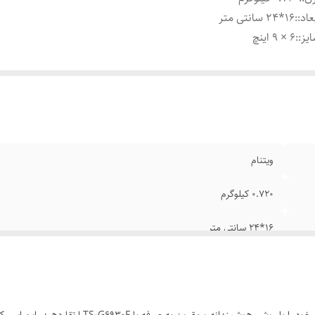
عاد:
:
16*24 سانتی متر
یز:
:
6 × 9 اینچ
ویتنام
0.720 کیلوگرم
16*24 سانتی متر
6 × 9 اینچ