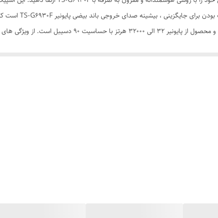
وات و میزان امپدانس 4 اهم میباشد. بازه فرکانسی این مدل و محص