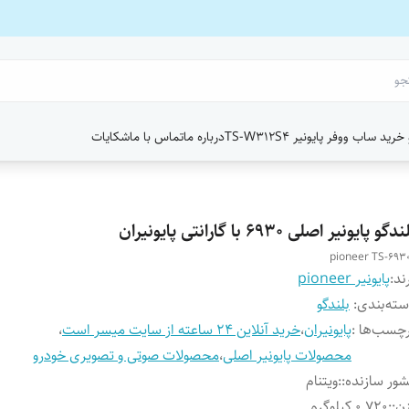
ید ساب ووفر پایونیر TS-W312S4
درباره ما
تماس با ما
شکایات
دگو پایونیر اصلی ۶۹۳۰ با گارانتی پایونیران
pioneer TS-693
ند:
پایونیر pioneer
ته‌بندی
:
بلندگو
چسب‌ها :
پایونیران
،
خرید آنلاین 24 ساعته از سایت میسر است
،
محصولات پایونیر اصلی
،
محصولات صوتی و تصویری خودرو
ور سازنده:
:
ویتنام
ن:
:
0.720 کیلوگرم