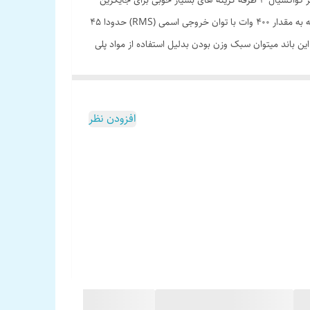
باند بیضی پایونیر TS-G6930F صدای سیستم صوتی اتومبیل خود را با روشی هوشمندانه و مقرون به صرفه با TS-G6930F ارتقا دهید. این اسپیکر کواکسیال 3 طرفه گزینه های بسیار خوبی برای جایگزین
کردن باندهای قدیمی 6 * 9 اینچی هستند. دلیل این مناسب بودن برای جایگزینی ، بیشینه صدای خروجی باند بیضی پایونیر TS-G6930F است که به مقدار 400 وات با توان خروجی اسمی (RMS) حدودا 45
ول از پایونیر ۳۲ الی ۳۲۰۰۰ هرتز با حساسیت 90 دسیبل است. از ویژگی های این باند میتوان سبک وزن بودن بدلیل استفاده از مواد پلی
پروپیلن در مخروط ووفر آن اشاره کرد که برای بهبود حساسیت و کاهش اعوجاج خیلی موثر بوده است. ابعاد مناسب برای نصب باند بیضی پایونیر TS-G6930F برروی طاقچه عقب انواع خودروها 222 × 153
افزودن نظر