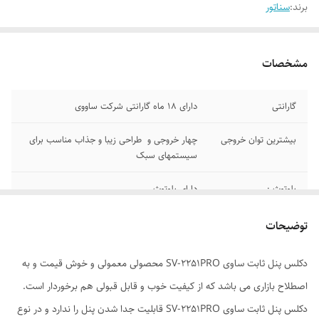
برند:
سناتور
مشخصات
گارانتی
دارای 18 ماه گارانتی شرکت ساووی
بیشترین توان خروجی
چهار خروجی و طراحی زیبا و جذاب مناسب برای
سیستمهای سبک
بلوتوث :
دارای بلوتوث
برند :
ساووی پنل ثابت
توضیحات
نور پس زمینه:
مولتی کالر
دکلس پنل ثابت ساوی SV-2251PRO محصولی معمولی و خوش قیمت و به
اصطلاح بازاری می باشد که از کیفیت خوب و قابل قبولی هم برخوردار است.
دکلس پنل ثابت ساوی SV-2251PRO قابلیت جدا شدن پنل را ندارد و در نوع