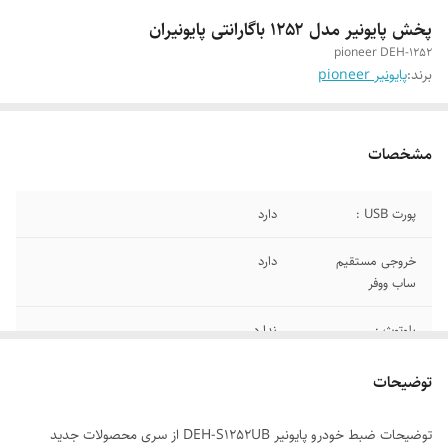
پخش پایونیر مدل ۱۲۵۲ باگارانتی پایونیران
pioneer DEH-1252
برند:
پایونیر pioneer
مشخصات
پورت USB :
دارد
خروجی مستقیم
دارد
ساب ووفر
بلوتوث :
ندارد
پورت AUX :
دارد
توضیحات
گارانتی
گارانتی یکساله پایونیران
توضیحات ضبط خودرو پایونیر DEH-S1252UB از سری محصولات جدید