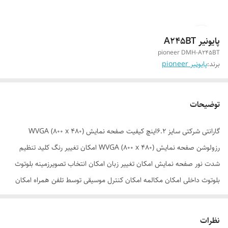
پایونیر A245BT
pioneer DMH-A245BT
برند:
پایونیر pioneer
توضیحات
گارانتی شرکتی سایز 6.2اینچ کیفیت صفحه نمایش WVGA (800 x 480)
رزولوشن صفحه نمایش WVGA (800 x 480) امکان تغییر رنگ کلید تنظیم
شدت نور صفحه نمایش امکان تغییر زبان امکان انتخاب تصویرزمینه بلوتوث
بلوتوث داخلی امکان مکالمه امکان کنترل موسیقی توسط تلفن همراه امکان
ذخیره چند اتصال بلوتوث شماره گیری با دستور صوتی دسترسی به دفترچه
تلفن اتصال خودکار به تلفن وپشتیبانی از گوشی هوشمند Wifi داخلی Mirror
نظرات