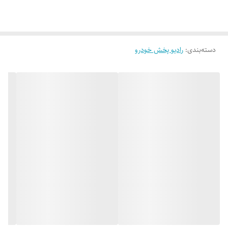
Link پورت USB جایگاه جلو امکان شارژ سریع تلفن همراه رادیو نمایش
اطلاعات متنی RDS تعداد ایستگاه های رادیویی 18 کانال FM و 12 کانال AM
امکان جستجو و ذخیره خودکار کانال ها موج FM موج AM موج SW مشخصه
دسته‌بندی
:
رادیو پخش خودرو
صوتی نهایت قدرت خروجی قدرت واقعی بر حسب RMS MOSFET 4 x 50W
باند اکولایزر گرافیکی 13باند GEQ اکولایزر انتخابی تقویت باس نوع کراس اوور
HPF/LPF مسیریابی پشتیبانی از GPS ورودی و خروجی ها پشتیبانی از حافظه
رم ورودی AV خروجی ویدئو ورودی RGB ورودی دوربین عقب ورودی دوربین
های جانبی خروجی آمپلی فایر RCA عمومی تنظیم زاویه دید ورودی اینترفیس
سایز دستگاه 2 DIN