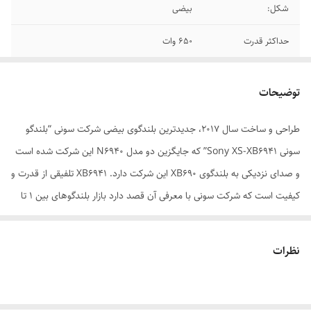
شکل:
بیضی
حداکثر قدرت
650 وات
اندازه
9*6 اینج
توضیحات
حساسیت
89 دسیبلی
طراحی و ساخت سال 2017، جدیدترین بلندگوی بیضی شرکت سونی “بلندگو
سونی Sony XS-XB6941” که جایگزین دو مدل N6940 این شرکت شده است
و صدای نزدیکی به بلندگوی XB690 این شرکت دارد. XB6941 تلفیقی از قدرت و
کیفیت است که شرکت سونی با معرفی آن قصد دارد بازار بلندگوهای بین 1 تا
1.5 میلیون تومان را تحت تاثیر قرار داهد. در حالی که اکثر بلندگوهای سری N
سونی با داشتن بیس کیک طرفداران زیادی در بین سیستم بازان پیدا کرده اند.
نظرات
بلندگوهای سری XB این شرکت با تیوتر بهتر و کیفیت بهتر شناخته می شوند.
شرکت سونی با معرفی 6941 که تقریبا قدرت سری N و کیفیت سری XB را در
کنار هم دارد دست به کار جدیدی زده است. 6941 را می توان با آمپلی فایر 502