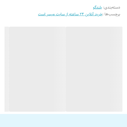
دسته‌بندی
:
بلندگو
سونی و یا 1004 این شرکت راه اندازی کرد و صدای جذاب قدرتمند و پرهیجانی
برچسب‌ها :
خرید آنلاین 24 ساعته از سایت میسر است
با کمک آمپلی فایر از آن گرفت. البته 6941 را بدون آمپلی فایر نیز می توان راه
اندازی کرد و با پخش GS80 و GS820 و یا XB100 شرکت سونی صدای خوبی از
آن گرفت. سیستم های صوتی یا به عبارت دیگر بلندگو، باند یا بلندگو قطعه
بزرگی است که وظیفه اصلی آن پخش صدای خروجی Hediunit است.
بیشترین تلاش کارشناسان سیستم صوتی خودرو در این قسمت از سیستم
بوده و با هدف استخراج بالاترین صدای ممکن و همچنین بلندترین صدای
ممکن است. در ادامه در مورد اسپیکرهای باند ای بیضی برند Sony صحبت
خواهیم کرد، اما قبل از اینکه در مورد این برند محبوب در اسپیکر بار و خودرو
صحبت کنیم، لازم است به طور کلی در مورد اسپیکرهای خودرو بهتر و بیشتر
بدانید. بلندگوها به طور کلی به دو دسته اصلی تقسیم می شوند: کامپوننت و
کواکسیال. مهم ترین و پرکاربردترین نوع اسپیکر این دو عنصر هستند. البته
این نکته را هم باید در نظر داشت که این دسته دارای زیرمجموعه هایی مانند
فعال – غیرفعال می باشد. در بلندگوهای کواکسیال همه چیز به سادگی در کنار