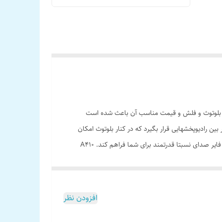
410 سي دي را ساپورت نمي كند ولي امكان ساپورت بلوتوث و فلش و قيمت مناسب آن باعث شده است
باعث مي شوند این پخش در بین رادیوپخشهایی قرار بگیرد که در کنار بلوتوث امکان
ساپورت انواع سیستمهای حرفه ای را نیز داراست. 410 تنظيمات صدايي عالي نيز دارد و خروجی صدای 220 وات دارد که می تواند حتی بدون آمپلی فایر صدای نسبتا قدرتمند برای شما فراهم کند. A410
ادیوپخش خود بدهید. از اگر شما نيز جزء كساني هستيد كه سي دي
افزودن نظر