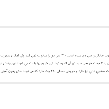
A410 نیز از دیگر پخشهای نسل جدید می باشد که در آن بلوتوث جایگزین سی دی شده است. 
طرفداران بسيار زيادي پیدا كند. از ديگر ويژگيهاي 410 مي توان به 2 جفت خروجی سيستم آن اشاره كرد. اين خروجيها 
شما می توایند براحتی از طریق گوشی خود به آن متصل شوید و حتی بعضی پیامهای دستوری به ر
انات عالی از جمله بلوتوث هستيد محصول درستي را انتخاب كرده ايد.