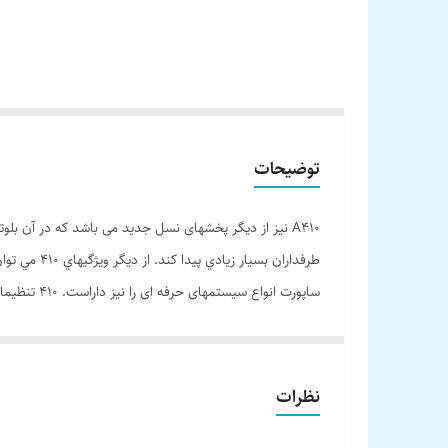
توضیحات
ساپورت NFC و SongPal را نیز دارد و 
براي شما كاربردي ندارد و دنبال پخشي با قيمت مناسب و امک
نظرات