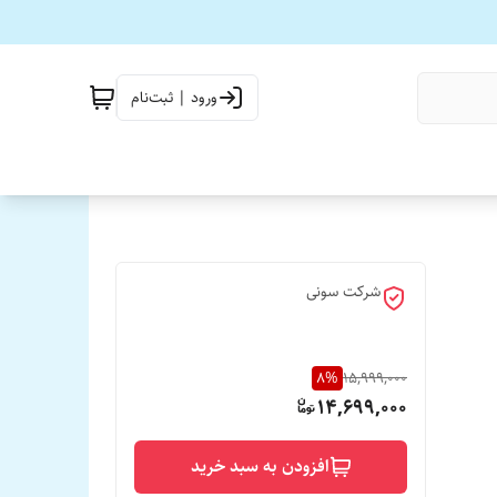
ورود | ثبت‌نام
شرکت سونی
8
%
15,999,000
14,699,000
افزودن به سبد خرید