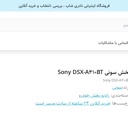
فروشگاه اینترنتی نادری شاپ ، بررسی ،انتخاب و خرید آنلاین
تماس با ما
شکایات
 سونی Sony DSX-A410BT
Sony DSX-A410
ند:
سونی
ته‌بندی
:
رادیو پخش خودرو
چسب‌ها :
خرید آنلاین 24 ساعته از سایت میسر است