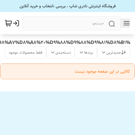
فروشگاه اینترنتی نادری شاپ ، بررسی ،انتخاب و خرید آنلاین
%D8%AE%D8%B1%D9%88%D8%AC%DB%8C%20%D9%85%D8%AC%D8%B2%D8%A7%20%D8%A8%D8%B1%D8%A7%DB%8C%20%D8%B3%D8%A7%D8%A8%20%D9%88%D9%88%D9%81%D8%B1
جدیدترین
برندها
دسته‌بندی
فقط محصولات موجود
کالایی در این صفحه موجود نیست