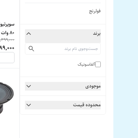
فولرنج
80 وات
برند
,399,000
89,000
آلفاسونیک
موجودی
محدوده قیمت