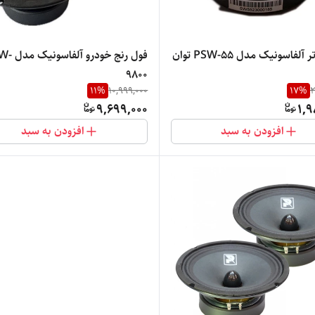
سوپرتیوتر آلفاسونیک مدل PSW-55 توان
فول رنج خودرو آ
9800
11
%
10,999,000
17
%
2
9,699,000
1,9
افزودن به سبد
افزودن به سبد