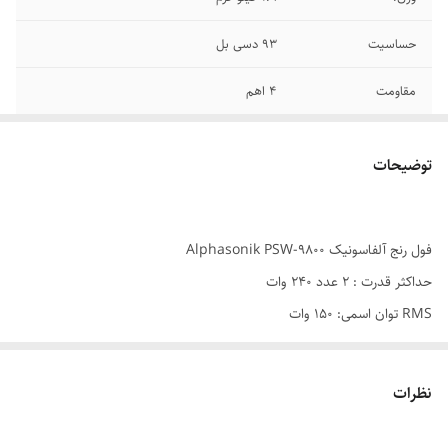
حساسیت
93 دسی بل
مقاومت
4 اهم
توان مداوم (RMS)
65 وات
توضیحات
تعداد در هر جعبه
2 عدد
فرکانس پاسخ‌ گویی
45 هرتز تا 20000 هرتز
فول رنج آلفاسونیک Alphasonik PSW-9800
حداکثر قدرت : 2 عدد 240 وات
RMS توان اسمی: 150 وات
حساسیت : 90 دسیبل
مقاومت : 4 اهم
نظرات
واکنش فرکانس : 104Hz - 20KHz
ارتفاع ویس کویل : 1.5 اینچ (38 میلیمتر)