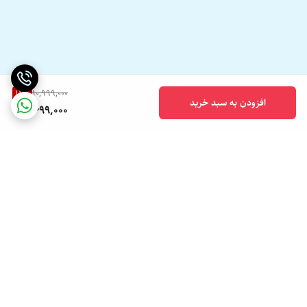
11
%
10,999,000
افزودن به سبد خرید
9,699,000
برگشت به بالا