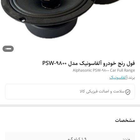
فول رنج خودرو آلفاسونیک مدل PSW-9800
Alphasonic PSW-9800 Car Full Range
برند:
آلفاسونیک
سلامت و اصالت فیزیکی کالا
مشخصات
وزن:
1.9 کیلو گرم