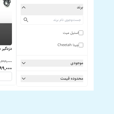
برند
استیل میت
چیتا Cheetah
دزدگیر س
,499,000
موجودی
99,000
محدوده قیمت