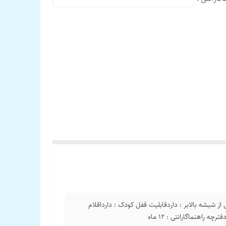
انی از شیشه بالابر : داردقابلیت قفل کودک : دارداقلام
راهنماگارانتی : 12 ماه