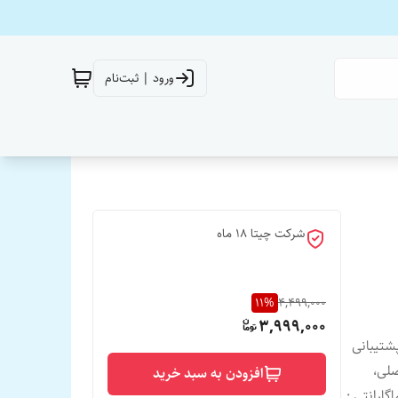
ورود | ثبت‌نام
شرکت چیتا ۱۸ ماه
11
%
4,499,000
3,999,000
دپشتیبانی
صلی،
افزودن به سبد خرید
ارانتی :