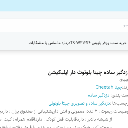
ید ساب ووفر پایونیر TS-W312S4
درباره ما
تماس با ما
شکایات
زدگیر ساده چیتا بلوتوث دار اپلیکیشن
chee
ند:
چیتا Cheetah
ته‌بندی
:
دزدگیر ساده
چسب‌ها :
دزدگیر ساده و تصویری چیتا بلوتوثی
وضیحات
:
ریموت : 2 عدد، معمولی و آنتن دارپشتیبانی از صندوق پران : دار
از شیشه بالابر : داردقابلیت قفل کودک : دارداقلام همراه : کیت ا
ریموت، آژیر، شوک سنسور، دسته سیم بندی با فیوز، دفترچه راهنماگ