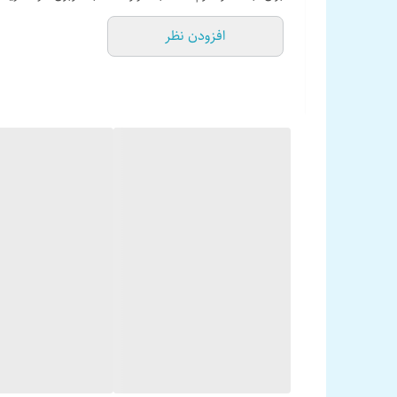
افزودن نظر
کودک ارسال دستور به صو
پیداکردن خودرو در مکان های شلوغ قابلیت صندوق پران به 
محصول اتصال به تلفن همراه هوشمند از طریق بلوتوث است. ب
همراه خود می توانید این کار را انجام دهید. حال اگر در ک
داشت.