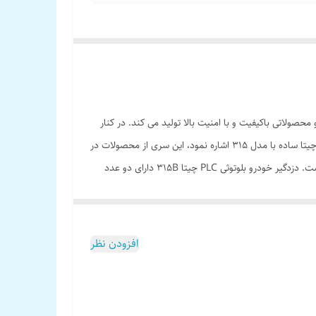
لات امنیتی خودرو دارد و محصولاتی باکیفیت و با امنیت بالا تولید می کند. در کنار
کیفیت و امنیت بالا، محصولات این شرکت قیمت بسیار مناسب و رقابتی نیز دارند. از پر طرفدارترین محصولات این شرکت میتوان به سری دزدگیر چیتا ساده با مدل 315 اشاره نمود، این سری از محصولات در
عین سادگی بسیار کاربردی هستند. در سری جدید این محصولات ماژول بلوتوث به کار رفته است که کارایی و راحتی کار با آن را دو چندان نموده است. دزدگیر خودرو بلوتوثی PLC چیتا 315B دارای دو عدد
از کاربردی ترین محصولات موجود در بازار تبدیل نموده است.
ا باز و بسته نمود. این محصول دارای برنامه اپلیکیشن
دوق را باز یا بسته نمایید و از دکمه آژیر آن نیز برای پیدا نمودن خودرو در
افزودن نظر
ت است که با تنظیم آن می توانید زمانی که بلوتوث گوشی
، قابلیت تنظیم زمان برای مجاورت گوشی و دزدگیر وجود
ی است، در صورتی که این گزینه فعال شود با تکان دادن گوشی