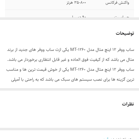
واکنش فرکانس
35-800 هرتز
حساسیت
90 دسیبل
مگنت
40oz
توضیحات
توان مداوم (RMS)
350 وات
ساب ووفر 12 اینچ متال مدل MT-1260 یکی ازث ساب ووفر های جدید از برند
متال می باشد که از کیفیت فوق العاده و غیر قابل انتظاری برخوردار می باشد.
تعداد کوئل
تک کوئل
ساب ووفر 12 اینچ متال مدل MT-1260 یکی از خوش قیمت ترین ها و مناسب
سایز سیم پیچ
35 میلی متر
ترین گزینه ها برای نصب سیستم های سبک می باشد که به راحتی با آمپلی
فایر های دو و یا چهار کانال بازار نصب و راه اندازی می شود. این محصول دارای
مقاومت
4 اهم
ویژگی هایی می باشد که شما را تشویق و واردار به خریدن می کند تا را آن
نظرات
استفاده کنید و بر روی خودرو نصب کنید. ساب ووفر 12 اینچ متال مدل MT-
1260 دارای یک عدد وویس کوئل 1.5 اینچی می باشد که به اصطلاح می توان
گفت دارای یک جفت ترمینال مثبت و منفی می باشد و یکی از ویژگی های آن