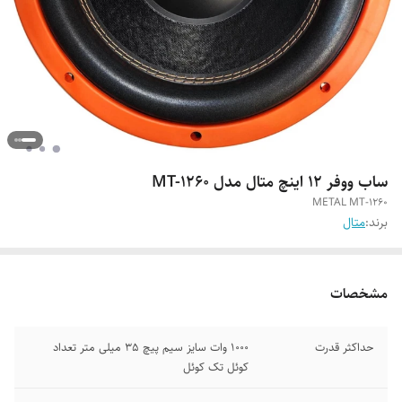
ساب ووفر 12 اینچ متال مدل MT-1260
METAL MT-1260
برند:
متال
مشخصات
حداکثر قدرت
1000 وات سایز سیم پیچ 35 میلی متر تعداد
کوئل تک کوئل