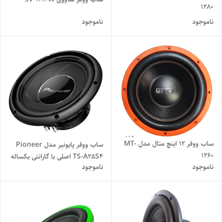
1280
ناموجود
ناموجود
ساب ووفر 12 اینچ متال مدل MT-
ساب ووفر پایونیر مدل Pioneer
1260
TS-A25S4 اصلی با گارانتی یکساله
ناموجود
ناموجود
پایونیران