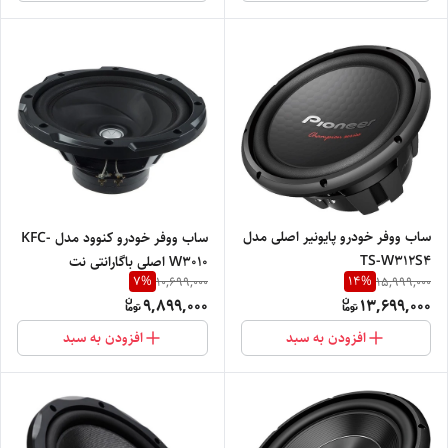
ساب ووفر خودرو پایونیر اصلی مدل
ساب ووفر خودرو کنوود مدل KFC-
TS-W312S4
W3010 اصلی باگارانتی نت
7
%
14
%
10,699,000
15,999,000
الکترونیک
9,899,000
13,699,000
افزودن به سبد
افزودن به سبد