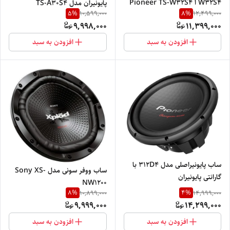
W32S4 ا Pioneer TS-W32S4
پایونیران مدل TS-A30S4
5
%
8
%
10,599,000
12,499,000
با گارانتی پایونیران
9,998,000
11,399,000
افزودن به سبد
افزودن به سبد
ساب پایونیراصلی مدل 312D4 با
ساب ووفر سونی مدل Sony XS-
گارانتی پایونیران
NW1200
8
%
4
%
10,899,000
14,999,000
9,999,000
14,299,000
افزودن به سبد
افزودن به سبد