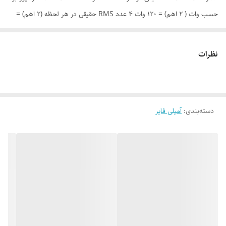
حسب وات ( ۲ اهم) = ۱۲۰ وات ۴ عدد RMS حقیقی در هر لحظه (۲ اهم) =
۷۵ وات ۴ عدد ورودی و خروجی کابل RCA قابلیت پل زنی مونو توجه: این
آمپلی فایر برای راه اندازی دو جفت باند مثل : ۴ عدد باند۷۱۸EX و یا ۴ عدد
نظرات
۶۹۴۸ جی وی سی و یا ۶۹۴۰ سونی و سابووفر های غیر سنگین گزینه مناسبی
می باشد. تنظیمات این آمپلی فایر نیز کامل بوده و تنظیمات HPF، LPF و
Bass Boost در آن وجود دارد.
دسته‌بندی
:
آمپلی فایر
حداکثر قدرت در مقاومت 4 اهم: 4 عدد 587 وات( 2350 وات) RMS مقدار
نیرو بر حسب وات ( 4 اهم) = 80 وات 4 عدد RMS حقیقی در هر لحظه (4
اهم) = 60 وات 4 عدد RMS مقدار نیرو بر حسب وات ( 2 اهم) = 120 وات 4
عدد RMS حقیقی در هر لحظه (2 اهم) = 75 وات 4 عدد ورودی و خروجی
کابل RCA قابلیت پل زنی مونو