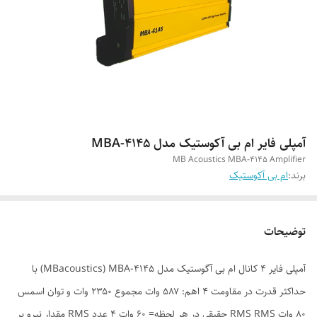
آمپلی فایر ام بی آکوستیک مدل MBA-4145
MB Acoustics MBA-4145 Amplifier
برند:
ام بی آکوستیک
توضیحات
آمپلی فایر ۴ کانال ام بی آگوستیک مدل MBacoustics) MBA-4145) با
حداکثر قدرت در مقاومت ۴ اهم: ۵۸۷ وات مجموع ۲۳۵۰ وات و توان اسمس
۸۰ وات RMS RMS حقیقی در هر لحظه= ۶۰ وات ۴ عدد RMS مقدار نیرو بر