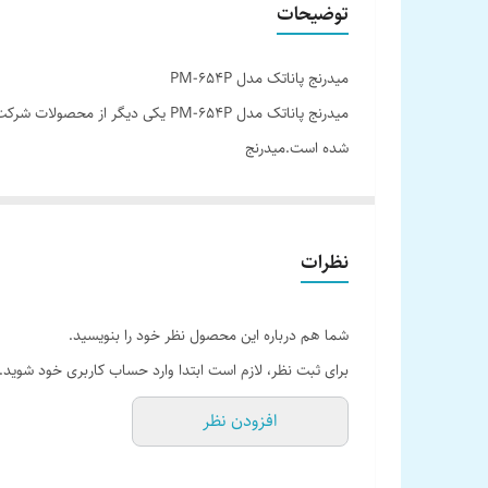
توضیحات
فرکانس پاسخ‌ گویی
میدرنج پاناتک مدل PM-654P
شکل:
شده است.میدرنج
تعداد در هر جعبه
توان مداوم (RMS)
80 وات RMS
امپدانس
نظرات
دسیبل و فرکانس پاسخگویی 65 تا 8000 هرتز اشاره کرد.
سایز:
شما هم درباره این محصول نظر خود را بنویسید.
حداکثر قدرت
برای ثبت نظر، لازم است ابتدا وارد حساب کاربری خود شوید.
گارانتی
افزودن نظر
حساسیت