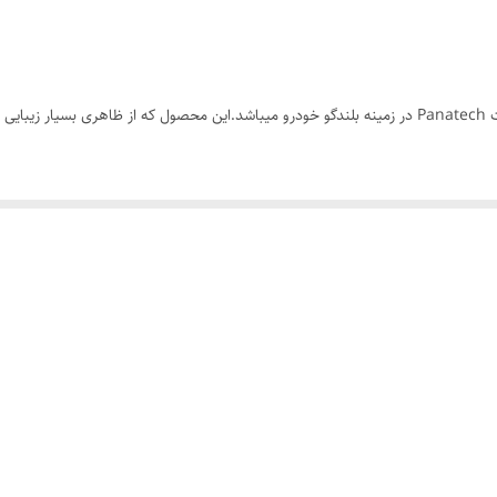
65-8000 هرتز
دایره ای
دو عدد
35 وات
4 اهم
6.5 اینچ
250 وات
اصالت و سلامت فیزیکی کالا
94 دسیبل