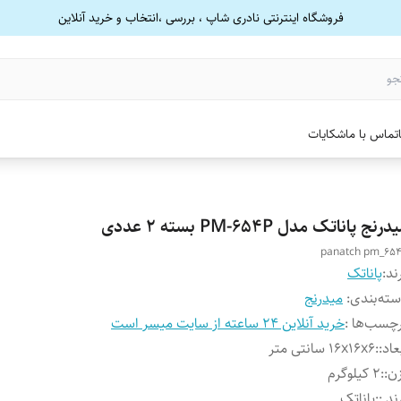
فروشگاه اینترنتی نادری شاپ ، بررسی ،انتخاب و خرید آنلاین
تماس با ما
شکایات
درنج پاناتک مدل PM-654P بسته 2 عددی
panatch pm_65
ند:
پاناتک
ته‌بندی
:
میدرنج
چسب‌ها :
خرید آنلاین 24 ساعته از سایت میسر است
عاد:
:
16x16x6 سانتی متر
ن:
:
2 کیلوگرم
ند :
:
پاناتک