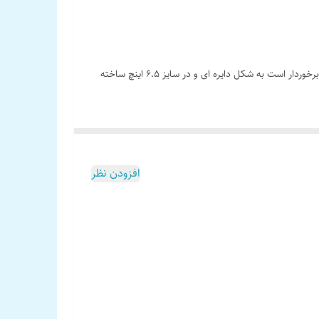
میدرنج پاناتک مدل PM-654P یکی دیگر از محصولات شرکت Panatech در زمینه بلندگو خودرو میباشد.این محصول که از ظاهری بسیار زیبایی برخوردار است به شکل دایره ای و در سایز 6.5 اینچ ساخته
پاناتک 654 دارای یک صفحه بسیار مستحکم و با کیفیتی است که باعث میشود صدای فوق العاده ای در اختیار کاربر قرار گیرد.بیشینه صدای خروجی پاناتک 654 برابر با 250 وات بوده و توان اسمی آن نیز
است.پاناتک 653 دارای یک مگنت قدرتمند و مستحکم ساخته شده و جنس بدنه آن از آلومینیوم میباشد.همچنین دارای امپدانس 4 اهم میباشد.از دیگر مشخصات 653 پاناتک میتوان به حساسیت 94
افزودن نظر