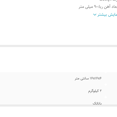
عاد آهن ربا
:
90 میلی متر
کانس پاسخ‌ گویی
:
65-8000 هرتز
ایش بیشتر
کل:
:
دایره ای
داد در هر جعبه
:
دو عدد
ان مداوم (RMS)
:
35 وات
پدانس
:
4 اهم
یز:
:
6.5 اینچ
اکثر قدرت
:
250 وات
رانتی
:
اصالت و سلامت فیزیکی کالا
ساسیت
:
94 دسیبل
16x16x6 سانتی متر
2 کیلوگرم
پاناتک
90 میلی متر