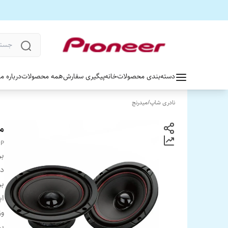
دسته‌بندی محصولات
خانه
پیگیری سفارش
همه محصولات
درباره ما
نادری شاپ
/
میدرنج
می
4P
بر
دس
بر
اب
وز
بر