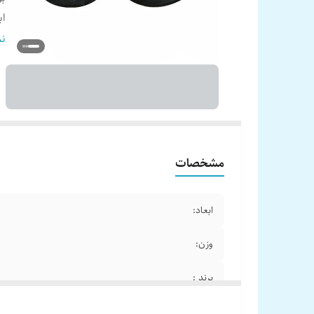
اب
فر
نم
ش
تع
تو
ام
سا
حد
مشخصات
گا
ح
ابعاد:
وزن:
برند :
ابعاد آهن ربا