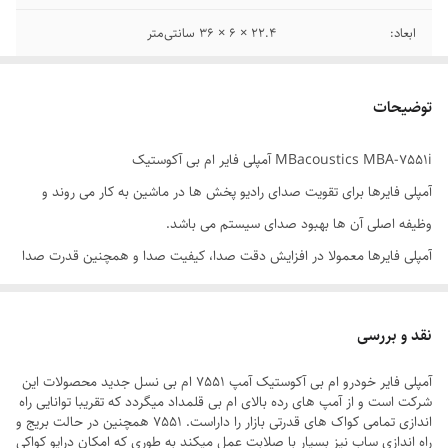
ابعاد:
22.4 × 6 × 36 سانتی‌متر
فرکانس پاسخ‌ گویی
10-50KHZ هرتز
توضیحات
توان RMS در 2 اهم
100W × 4 در 4 اهم180W × 4 در 2 اهم
MBacoustics MBA-7551i آمپلی فایر ام بی آکوستیک
توان خروجی مداوم
4400 وات
آمپلی فایرها برای تقویت صدای رادیو پخش ها در ماشین به کار می روند و
کلاس آمپیلی فایر
AB
وظیفه اصلی آن ها بهبود صدای سیستم می باشد.
آمپلی فایرها معمولا در افزایش دقت صدا، کیفیت صدا و همچنین قدرت صدا
تاثیر می گذارند.
اگر شما عاشق وضوح صدا و کیفیت بالا در سیستم صوتی هستید، فروشگاه
نقد و بررسی
اینترنتی پایونیرا استفاده از آمپلی فایر را برای سیستم شما پیشنهاد میکند.
آمپلی‌ فایر خودرو ام‌ بی آکوستیک آمپ 7551 ام بی نسل جدید محصولات این
گارانتی 1 ساله شرکت ام بی آکوستیک
شرکت است و از آمپ های رده بالای ام بی قلمداد میگردد که تقریبا توانایی راه
حداکثر قدرت 4 اهم: 4 عدد 1100 وات ( 4400 وات)
اندازی تمامی کواک های قدرتی بازار را داراست. 7551 همچنین در حالت بریج و
راه اندازی ساب نیز بسیار با صلابت عمل میکند به طوری که امکان درایو کواکی