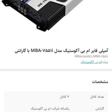
آمپلی فایر ام بی آکوستیک مدل MBA-7551i با گارانتی
MBacoustics MBA-7551i
برند:
ام بی آکوستیک
مشخصات
تعداد کانال
4 کانال
گارانتی
یکساله شرکت ام بی آکوستیک