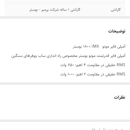
گارانتی
گارانتی 1 ساله شرکت پرمیر - بوستر
توان RMS در 2 اهم
1000 وات
توضیحات
توان خروجی مداوم
1800 وات
آمپلی فایر مونو 1800.1MX بوستر
توان مداوم (RMS)
1500 وات
آمپلی فایر قدرتمند مونو بوستر مخصوص راه اندازی ساب ووفرهای سنگین
وزن:
3 کیلوگرم
RMS حقیقی در مقاومت 4 اهم: 750 وات
RMS حقیقی در مقاومت 2 اهم: 1000 وات
ابعاد:
35×17×5 سانتی‌متر
RMS حقیقی در مقاومت 1 اهم: 1500 وات
دارای Low pass فیلتر : 30Hz - 150Hz
نظرات
دارای Subsonic فیلتر : 15Hz - 55Hz
دارای ریموت کنترل جهت تنظیمات BASS توسط کاربر
قابلیت راه اندازی ساب ووفر