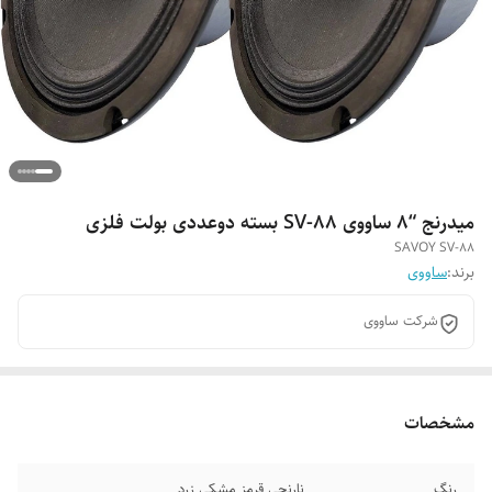
میدرنج “8 ساووی SV-88 بسته دوعددی بولت فلزی
SAVOY SV-88
برند:
ساووی
شرکت ساووی
مشخصات
رنگ
نارنجی قرمز مشکی زرد