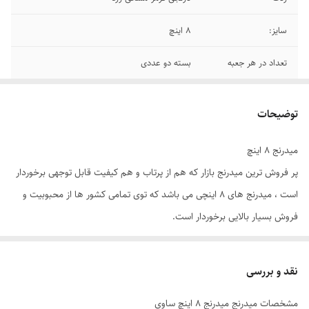
سایز:
8 اینچ
تعداد در هر جعبه
بسته دو عددی
توان مداوم (RMS)
200 وات
توضیحات
توان خروجی مداوم
400 وات
میدرنج 8 اینچ
پر فروش ترین میدرنج بازار که هم از پرتاب و هم کیفیت قابل توجهی برخوردار
است ، میدرنج های 8 اینچی می باشد که توی تمامی کشور ها از محبوبیت و
فروش بسیار بالایی برخوردار است.
بسیاری از افراد بر این باورند که میدرنج های سایز 8 اینچ از تمامی میدرنج ها
برتری دارند و توی گوش کردن موزیک به طور مداوم بهترین گزینه می باشد ؛ و
نقد و بررسی
به صدای میدرنج های 10 و یا 12 اینچی علاقه ای ندارند.
مشخصات میدرنج میدرنج 8 اینچ ساوی
میدرنج هم مانند تمامی درایوهایی که تحت عنوان بلندگو شناخته می شوند ،