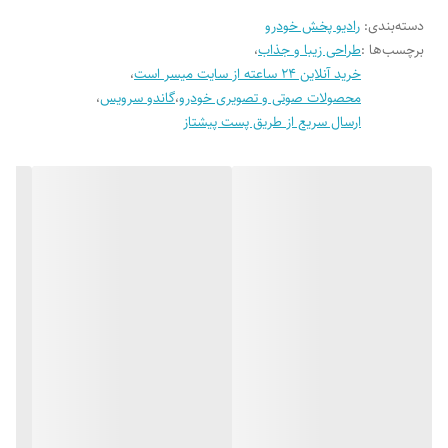
دسته‌بندی
:
رادیو پخش خودرو
موسیقی و مکالمه را در اختیار شما میگذارد تا با آسودگی خاطر موسیقی مورد
برچسب‌ها :
طراحی زیبا و جذاب
،
علاقه تان را شنوا باشید.
خرید آنلاین 24 ساعته از سایت میسر است
،
محصولات صوتی و تصویری خودرو
،
گاندو سرویس
،
ارسال سریع از طریق پست پیشتاز