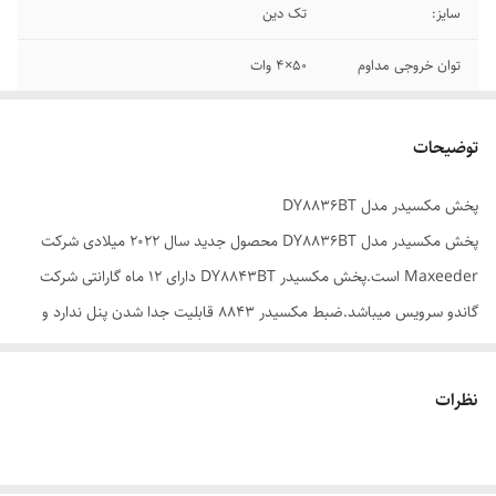
سایز:
تک دین
توان خروجی مداوم
50×4 وات
بلوتوث :
دارد
توضیحات
پورت USB :
دو عدد
پخش مکسیدر مدل DY8836BT
پورت AUX
دارد
پخش مکسیدر مدل DY8836BT محصول جدید سال 2022 میلادی شرکت
نور پس زمینه:
قرمز
Maxeeder است.پخش مکسیدر DY8843BT دارای 12 ماه گارانتی شرکت
گاندو سرویس میباشد.ضبط مکسیدر 8843 قابلیت جدا شدن پنل ندارد و
به عبارتی دیگر پنل آن ثابت است.وجود دو پورت USB در این محصول این
امکان را به شما میدهد که علاوه بر پخش موسیقی بتوانید تلفن همراه خود را
نظرات
نیز شارژ کنید.ضبط پنل ثابت مکسیدر DY8843BT از امکانات دیگری
همچون ورودی AUX و کارت خوان (SD Card) نیز بهره میبرد.این ضبط
قابلیت تغییر رنگ نداشته وباوجود بلوتوث در این محصول قابلیت پخش