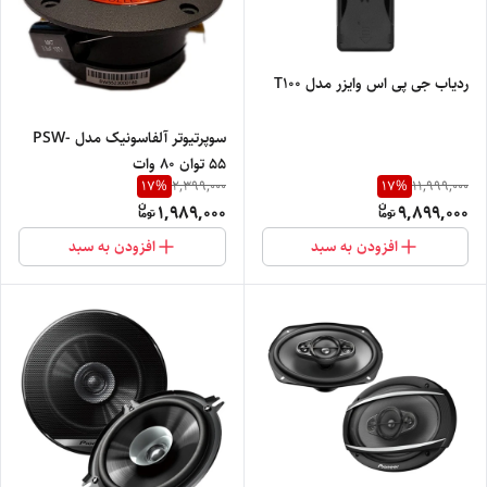
ردیاب جی پی اس وایزر مدل T100
سوپرتیوتر آلفاسونیک مدل PSW-
55 توان 80 وات
17
%
17
%
2,399,000
11,999,000
1,989,000
9,899,000
افزودن به سبد
افزودن به سبد