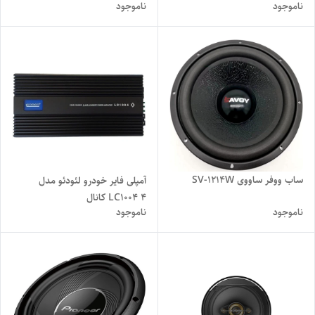
ناموجود
ناموجود
ساب ووفر ساووی SV-1214W
آمپلی فایر خودرو لئودئو مدل
LC1004 ۴ کانال
ناموجود
ناموجود