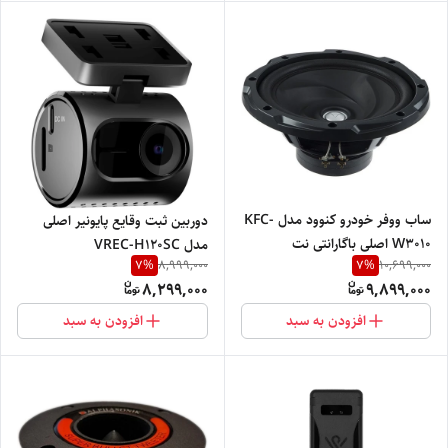
ساب ووفر خودرو کنوود مدل KFC-
دوربین ثبت وقایع پایونیر اصلی
W3010 اصلی باگارانتی نت
مدل VREC-H120SC
7
%
7
%
8,999,000
10,699,000
الکترونیک
8,299,000
9,899,000
افزودن به سبد
افزودن به سبد