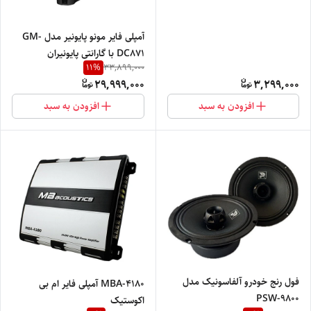
آمپلی فایر مونو پایونیر مدل GM-
DC871 با گارانتی پایونیران
11
%
33,899,000
29,999,000
3,299,000
افزودن به سبد
افزودن به سبد
فول رنج خودرو آلفاسونیک مدل
MBA-4180 آمپلی فایر ام بی
PSW-9800
اکوستیک