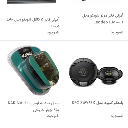
آمپلی فایر مونو لئودئو مدل
آمپلی فایر 5 کانال لئودئو مدل LA-
Leodeo LA1000.1
100.5
ناموجود
ناموجود
بلندگو کنوود مدل KFC-S1676EX
مبدل باند به آرسی KARINA HL-
950 چهار خروجی
ناموجود
ناموجود