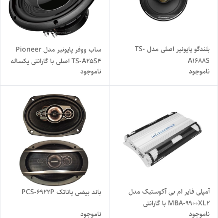
بلندگو پایونیر اصلی مدل TS-
ساب ووفر پایونیر مدل Pioneer
A1688S
TS-A25S4 اصلی با گارانتی یکساله
ناموجود
ناموجود
پایونیران
آمپلی‌ فایر ام‌ بی آکوستیک مدل
باند بیضی پاناتک PCS-6922P
MBA-9900XL2 با گارانتی
ناموجود
ناموجود