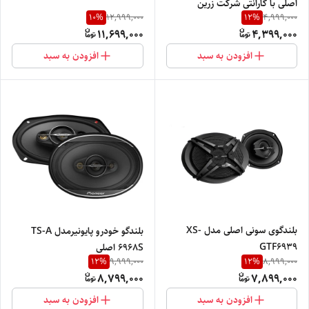
اصلی با گارانتی شرکت زرین
10
%
12
%
12,999,000
4,999,000
الکترونیک امید
11,699,000
4,399,000
افزودن به سبد
افزودن به سبد
بلندگوی سونی اصلی مدل XS-
بلندگو خودرو پایونیرمدل TS-A
GTF6939
6968S اصلی
12
%
12
%
9,999,000
8,999,000
8,799,000
7,899,000
افزودن به سبد
افزودن به سبد