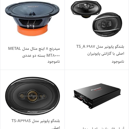
بلندگو پایونیر مدل 6987 TS_A
میدرنج 8 اینچ متال مدل METAL
اصلی با گارانتی پایونیران
MT8000 بسته دو عددی
ناموجود
ناموجود
بلندگو پایونیر مدل TS-A6998S
اصلی
آمپلی فایر پایونیر اصلی مدل