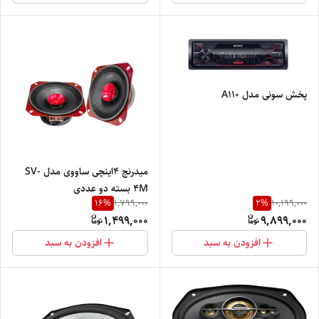
پخش سونی مدل A110
میدرنج 4اینچی ساووی مدل SV-
4M بسته دو عددی
16
%
2
%
1,799,000
10,199,000
1,499,000
9,899,000
افزودن به سبد
افزودن به سبد