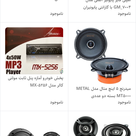
GM_7004 با گارانتی پایونیران
ناموجود
ناموجود
پخش خودرو آمازه پنل ثابت مولتی
کالر مدل MX-5256
میدرنج 5 اینچ متال مدل METAL
MT5000 بسته دو عددی
ناموجود
ناموجود