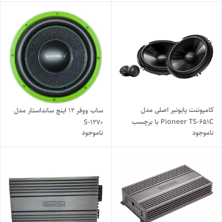
کامپوننت پایونیر اصلی مدل
ساب ووفر 12 اینچ سانداستار مدل
Pioneer TS-651C با برچسب
S-1270
ناموجود
ناموجود
پایونیران