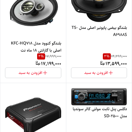
بلندگو بیضی پایونیر اصلی مدل TS-
A6988S
بلندگو کنوود مدل KFC-HQ718
اصلی با گارانتی 18 ماه نت
4
%
4
%
17,999,000
14,299,000
الکترونیک
17,199,000
13,599,000
افزودن به سبد
افزودن به سبد
دکلس پنل ثابت مولتی کالر سوندیا
مدل SD-2500