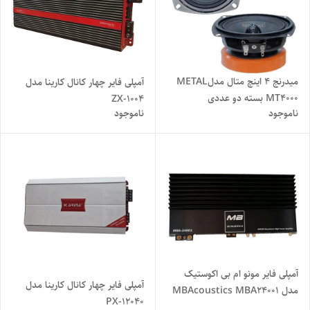
میدرنج 4 اینچ متال مدلMETAL
آمپلی فایر چهار کانال کارینا مدل
MT4000 بسته دو عددی
ZX-1004
ناموجود
ناموجود
آمپلی فایر مونو ام بی اکوستیک
آمپلی فایر چهار کانال کارینا مدل
مدل MBAcoustics MBA24001
PX-12040