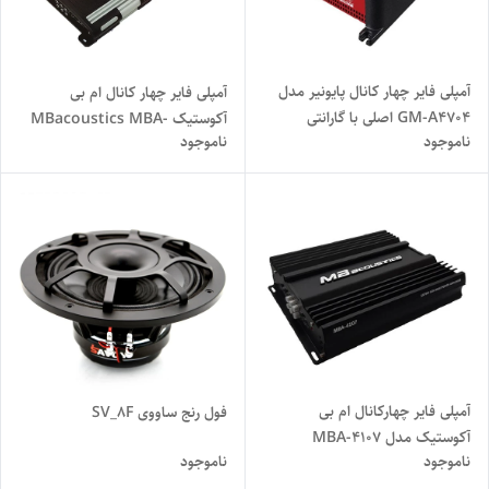
آمپلی فایر چهار کانال پایونیر مدل
آمپلی فایر چهار کانال ام بی
GM-A4704 اصلی با گارانتی
آکوستیک MBacoustics MBA-
ناموجود
ناموجود
8195 با گارانتی
آمپلی فایر چهارکانال ام بی
فول رنج ساووی SV_8F
آکوستیک مدل MBA-4107
ناموجود
ناموجود