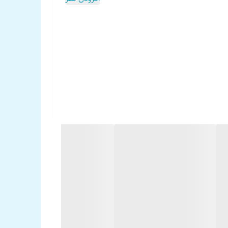
بلندگو 6998S جایگزین مدل و 6997S و 6996S و 6995S شرکت پایونیر می باشد، بلندگوی 6998S یکی از بهترین گزینه های شرکت پایونیر برای استفاده در سیستمهای قدرتی می باشد، 6997S بیس مناسبی