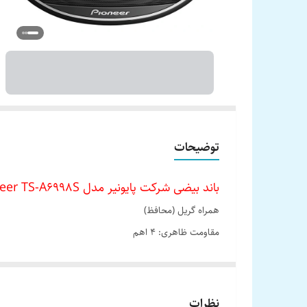
توضیحات
باند بیضی شرکت پایونیر مدل Pioneer TS-A6998S
همراه گریل (محافظ)
مقاومت ظاهری: 4 اهم
ارتفاع نصب: 86 میلیمتر
حداکثر قدرت صدا : 750 وات
RMS (قدرت اسمی) : 150 وات
نظرات