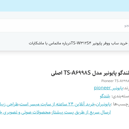
ید ساب ووفر پایونیر TS-W312S4
درباره ما
تماس با ما
شکایات
ندگو پایونیر مدل TS-A6998S اصلی
Pioneer TS-A699
ند:
پایونیر pioneer
ته‌بندی
:
بلندگو
چسب‌ها :
پایونیران
،
خرید آنلاین 24 ساعته از سایت میسر است
،
طراحی زیبا
ارسال سریع از طریق پست پیشتاز
،
محصولات صوتی و تصویری خو