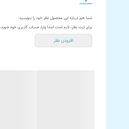
حساسیت (1وات/1متر) : 93 دسیبل
واکنش فرکانس: 29Hz تا 31000Hz
شما هم درباره این محصول نظر خود را بنویسید.
قابل نصب روی طاقچه تمامی ماشینها
برای ثبت نظر، لازم است ابتدا وارد حساب کاربری خود شوید.
ابعاد حفره نصب: 163 میلیمتر * 237 میلیمتر
افزودن نظر
بلندگوی 4-Way شرکت پایونیر که از یک ووفر، یک میدرنج و یک عدد تیوتر و یک عدد وپرتیونر تشکیل شده است.
به مخاطب خود می دهد و برای ماشینهایی مانند پژو در کنار 1687 ( در داخل دربهای جلو) گزینه مناسبی برای استفاده می باشد.
ساخت کشور ویتنام