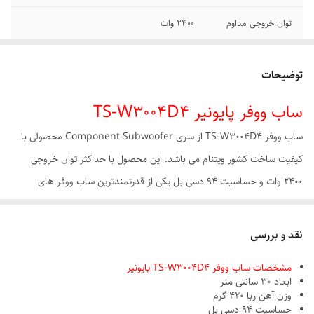
توان خروجی مداوم
2400 وات
امپدانس
4 اهم دوگانه
توضیحات
وزن:
3.25 کیلوگرم
ساب ووفر پایونیر TS-W3004D4
فرکانس پاسخ‌ گویی
20 تا 1.6 کیلو هرتز
ساب ووفر TS-W3004D4 از سری Component Subwoofer محصولی با
توان مداوم (RMS)
800 وات
کیفیت ساخت کشور ویتنام می باشد. این محصول با حداکثر توان خروجی
2400 وات و حساسیت 94 دسی بل یکی از قدرتمندترین ساب ووفر های
ساخت برند پایونیر (Pioneer) است. این ساب ووفر با تقویت صدای بم و باس
صوت در افزایش کیفیت و وضوح صوت کمک بسیاری می کند. ساب ووفر TS-
نقد و بررسی
W3004D4 با سایز 12 اینچی (30 سانتی متری) و پوشش دو لایه لاستیکی و
مشخصات ساب ووفر TS-W3004D4 پایونیر
مخروط بدون درز کامپوزیت IMPP از دوام و ماندگاری بسیار زیادی برخوردار
ابعاد 30 سانتی متر
است.
وزن آهن ربا 420 گرم
حساسیت 94 دسی بل