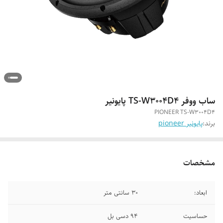
ساب ووفر TS-W3004D4 پایونیر
PIONEER TS-W3004D4
برند:
پایونیر pioneer
مشخصات
ابعاد:
30 سانتی متر
حساسیت
94 دسی بل