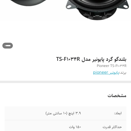
بلندگو گرد پایونیر مدل TS-F1034R
Pioneer TS-F1034R
برند:
پایونیر pioneer
مشخصات
ابعاد:
3.9 اینچ (10 سانتی متر)
حداکثر قدرت
150 وات