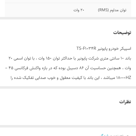
توان مداوم (RMS)
20 وات
حساسیت
86 دسی بل (db)
توضیحات
فرکانس پاسخ‌ گویی
45 تا 18 000هرتز
اسپيکر خودرو پايونير TS-F1034R
امپدانس
4 اهم
باند 10 سانتی متری شرکت پایونیر با حداکثر توان 150 وات ، با توان اسمی 20
تعداد در هر جعبه
2 عدد
وات ، همچنین حساسیت آن 86 دسیبل بوده که در بازه واکنش فرکانسی 45 –
18000HZ میباشد ، این باند با کیفیت معقول و خوب صدایی تفکیک شده را
گارانتی
دارای ضمانت سلامت و اصالت کالا
ارائه خواهد داد .
TS-F1034R با آمپدانس 4 اهمی به همراه محافظ باند ، در عمق 43 میلی متر
نظرات
هم نصب میشود
این بلندگو از سری محصولات اقتصادی شرکت پایونیر بوده و برای کسانی که
قصد ندارند هزینه زیادی برای اتقاء سیستم صوتی اتومبیل خود کنند بسیار