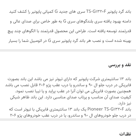
باند گرد پایونیر TS-G1320F سری های جدید G کمپانی پایونیر را کشف کنید
دامنه بهبود یافته سری بلندگوهای سری G به طور خاص برای صدای عالی و
قدرتمند توسعه یافته است. طراحی این محصول قدرتمند با الگوهای چند پیچ
بهینه شده است و نصب هر باند گرد پایونیر سری G در اتومبیل شما را بسیار
آسان کرده است. این بلندگوها به واسطه افزایش قدرت انتقال ، قدرت و
عملکرد حساسیت بالا و صدایی طبیعی را تولید می کنند - حتی در حالتی که
نقد و بررسی
ولوم صدا زیاد باشد. با باند گرد پایونیر TS-G1320F صدای داخل اتومبیل خود
باند 13 سانتیمتری شرکت پایونیر که دارای تیوتر نیز می باشد این باند بصورت
را با یک روش هوشمند و مقرون به صرفه ارتقا دهید. این اسپیکر کواکسیال دو
فابریکی در درب جلو ال 90 و ساندرو یا درب عقب پژو 206 قابل نصب می باشد
طرفه 13 سانتی متری حداکثر 35 وات قدرت اسمی را دارد و حداکثر توان آن
همچنین بصورت فابریکی می توان آنرا در عقب پراید و یا تیبا نصب نمود.
کیفیت صدای آن مناسب و پرتاب صدای مناسبی دارد. این باند ظاهر شیکی
250 وات است. فرکانس پاسخ‌گویی آن 33 الی 24000 هرتز است. همچنین
نیز دارد.
امپدانس آن برابر با 4 اهم و حساسیت نیز 88 دسیبل میباشد. در آخر متذکر
باند Pioneer TS-G1320F یک باند 13 سانتیمتری فابریکی با تیوتر است که
در درب جلو خودروهای ال 90 و ساندرو، یا در درب عقب خودروهای پژو 206
میشویم که ابعاد برش 106 میلیمتر با عمق نصب 44.3 میلی‌متر برای نصب
نصب می شود. همچنین، این باند به صورت فابریکی در عقب خودروهای پراید
و تیبا نیز قابل نصب است.
آسان برروی خودرو درنظر گرفته میشود.
نظرات
کیفیت صدای این باند بسیار مناسب و قابل قبول است. این باند با داشتن