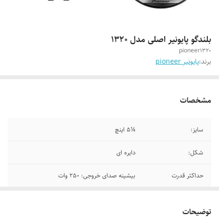
بلندگو پایونیر اصلی مدل 1320
pioneer1320
برند:
پایونیر pioneer
مشخصات
سایز:
¼5 اینچ
شکل:
دایره ای
حداکثر قدرت
بیشینه صدای خروجی: 250 وات
توضیحات