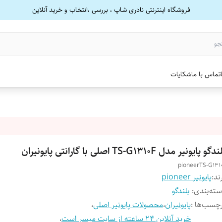
فروشگاه اینترنتی نادری شاپ ، بررسی ،انتخاب و خرید آنلاین
تماس با ما
شکایات
گو پایونیر مدل TS-G1310F اصلی با گارانتی پایونیران
pioneerTS-G131
ند:
پایونیر pioneer
ته‌بندی
:
بلندگو
چسب‌ها :
پایونیران
،
محصولات پایونیر اصلی
،
خرید آنلاین 24 ساعته از سایت میسر است
،