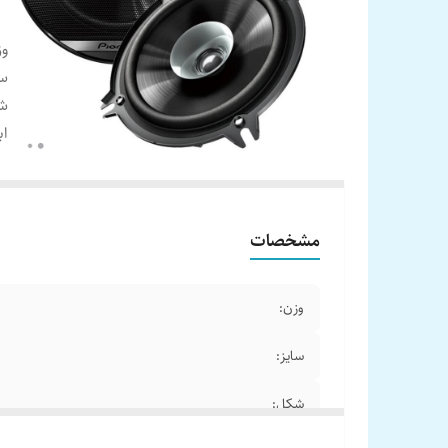
وز
سا
ش
اب
مشخصات
وزن:
سایز:
شکل: