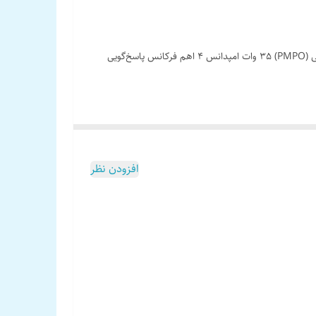
ابعاد 13 سانتی متر سایز ¼5 اینچ وزن 0.2 کیلوگرم شکل دایره ای تعداد در هر جعبه یک جفت بیشینه صدای خروجی 230 وات توان خروجی اسمی (PMPO) 35 وات امپدانس 4 اهم فرکانس پاسخ‌گویی
افزودن نظر