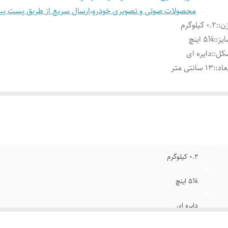
محصولات صوتی و تصویری خودرو
،
ارسال سریع از طریق پست پی
ن:
:
0.2 کیلوگرم
یز:
:
¼5 اینچ
کل:
:
دایره ای
عاد:
:
13 سانتی متر
0.2 کیلوگرم
¼5 اینچ
دایره ای