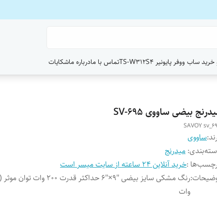
ید ساب ووفر پایونیر TS-W312S4
تماس با ما
درباره ما
شکایات
درنج بیضی ساووی SV-695
SAVOY sv_6
ند:
ساووی
ته‌بندی
:
میدرنج
چسب‌ها :
خرید آنلاین 24 ساعته از سایت میسر است
وضیحات
:
وات