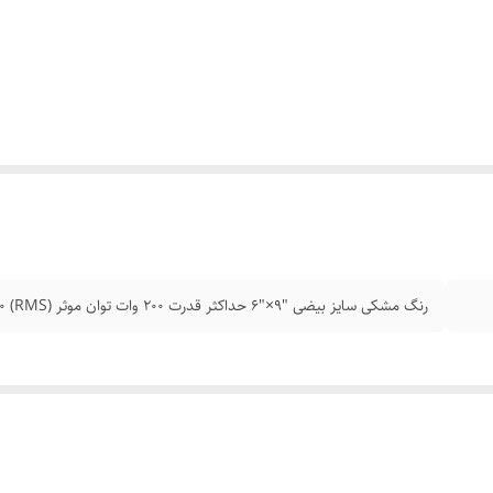
رنگ مشکی سایز بیضی "9×"6 حداکثر قدرت 200 وات توان موثر (RMS) 100 وات