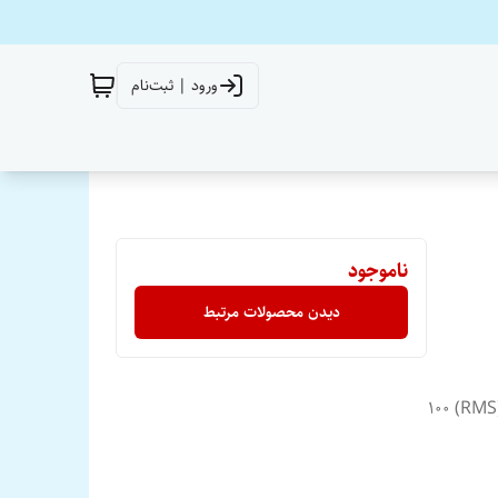
ورود | ثبت‌نام
ناموجود
دیدن محصولات مرتبط
رنگ مشکی سایز بیضی "9×"6 حداکثر قدرت 200 وات توان موثر (RMS) 100