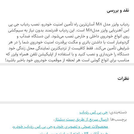
سانتی‌متر وزن : 161 گرم استاندارد ارتباط GPRS : Class 12, TCP/IP فرکانس
نقد و بررسی
ارتباطی : 850/900/1800/1900 MHz هرتز فرکانس GPS : L1,1575.42MHz
ردیاب وایزر مدل M8 آسان‌ترین راه تأمین امنیت خودرو، نصب ردیاب جی پی
C/A code هرتز درگاه‌های مسیریاب خودرو : ورودی و خروجی دیجیتال
اس آهنربایی وایزر مدل‌M8 است. این ردیاب قدرتمند بدون نیاز به سیم‌کشی
ظرفیت تعداد ماهواره جی پی اس : 66 سیستم‌های ارتباطی : SMS, GPRS
روی انواع خودروی داخلی و خارجی نصب می‌شود. این دستگاه ضدآب و
گردوغبار است با داشتن باتری و مگنت پرقدرت امنیت خودروی شما را در هر
دقت مکانی : 10 حساسیت جی پی اس : (162- 148- ) حافظه داخلی :
شرایطی تأمین می‌کند. فقط کافیست از نزدیکترین نمایندگی محل زندگی خود
32+32Mb
دستگاه را خریداری و نصب کنید و با استفاده از اپلیکیشن تلفن همراه وایزر که
مناسب برای انواع گوشی است هر لحظه از موقعیت خودروی خود باخبر باشید!
آسان‌ترین راه حفظ امنیت خودرو نصب آسان بدون نیاز به سیم‌کشی قابلیت
یک سال گارانتی با قابلیت تمدید پشتیبانی ۲۴ ساعته ۷ روز هفته قابل‌ نصب
روی انواع خودرو و موتورسیکلت اشتراک رایگان سال اول اپلیکیشن اندروید،
مشاهده باقی‌مانده شارژ باتری دستگاه قابلیت جلوگیری از خاموش کردن
iOS و تحت وب
نظرات
دستی دستگاه ضد آب و گردوغبار با این قابلیت‌های وایزر سرقت وسیله نقلیه
غیرممکن است! موقعیت‌یابی دقیق روی نقشه قابلیت برقراری ارتباط صوتی با
فضای داخل خودرو با این هشدارها، با گوشی ماشینت را کنترل کن! هشدار
وارد شدن ضربه به خودرو هشدار سرعت غیرمجاز هشدار ضعیف شدن باتری
دسته‌بندی
:
جی پی اس ردیاب
برچسب‌ها :
ارسال سریع از طریق پست پیشتاز
،
داخلی هشدار ورود به نقطه کور GPS هشدار جدا شدن دستگاه از خودرو
محصولات صوتی و تصویری خودرو
،
جی پی اس ردیاب خودرو
،
خرید آنلاین 24 ساعته از سایت میسر است