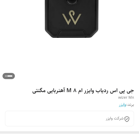
جی پی اس ردیاب وایزر ام ۸ M آهنربایی مگنتی
wizer M8
برند:
وایزر
شرکت وایزر