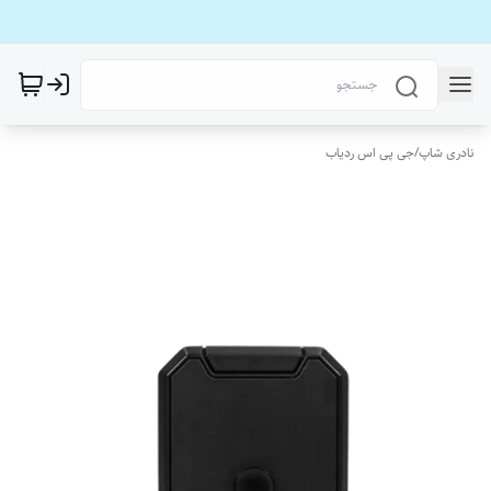
نادری شاپ
/
جی پی اس ردیاب