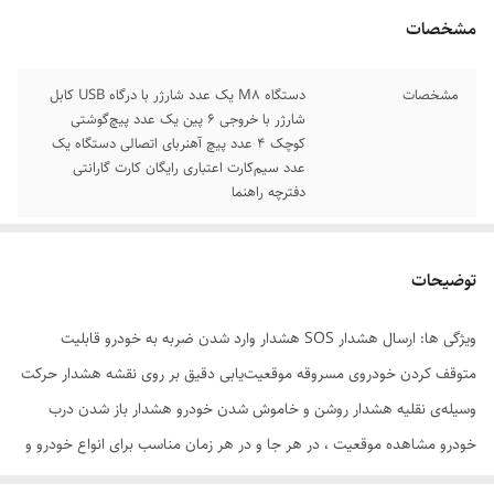
مشخصات
مشخصات
دستگاه M8 یک عدد شارژر با درگاه USB کابل
شارژر با خروجی 6 پین یک عدد پیچ‌گوشتی
کوچک 4 عدد پیچ آهنربای اتصالی دستگاه یک
عدد سیم‌کارت اعتباری رایگان کارت گارانتی
دفترچه راهنما
توضیحات
ویژگی ها: ارسال هشدار SOS هشدار وارد شدن ضربه به خودرو قابلیت
متوقف کردن خودروی مسروقه موقعیت‌یابی دقیق بر روی نقشه هشدار حرکت
وسیله‌ی نقلیه هشدار روشن و خاموش شدن خودرو هشدار باز شدن درب
خودرو مشاهده موقعیت ، در هر جا و در هر زمان مناسب برای انواع خودرو و
موتور سیکلت استفاده بهینه از باتری وسیله نقلیه ابعاد : 8.5x5.8x2.9