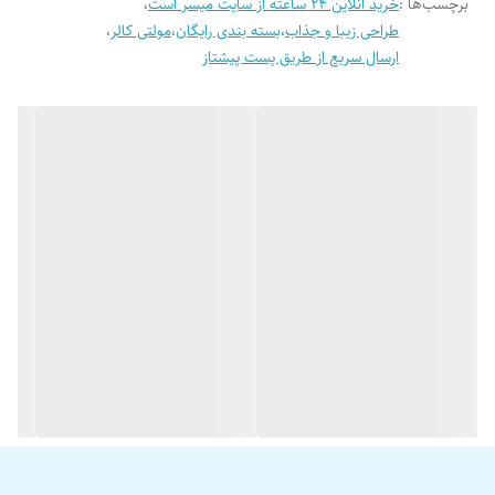
برچسب‌ها :
خرید آنلاین 24 ساعته از سایت میسر است
،
VA LCD
طراحی زیبا و جذاب
،
بسته بندی رایگان
،
مولتی کالر
،
ولوم 63
ارسال سریع از طریق پست پیشتاز
بدنه فلزی بزرگ
قابلیت تنظیم
ده باند اکولایزر
دارای هد سینگ برد بزرگ
اپلیکیشن برای گوشی
اصالت کالا
سلامت فیزیکی اصالت کالا