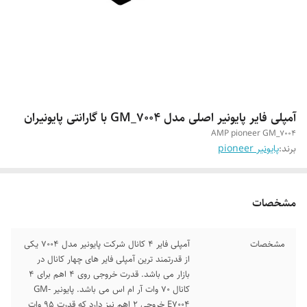
آمپلی فایر پایونیر اصلی مدل GM_7004 با گارانتی پایونیران
AMP pioneer GM_7004
برند:
پایونیر pioneer
مشخصات
مشخصات
آمپلی فایر 4 کانال شرکت پایونیر مدل 7004 یکی
از قدرتمند ترین آمپلی فایر های چهار کانال در
بازار می باشد. قدرت خروجی روی 4 اهم برای 4
کانال 70 وات آر ام اس می باشد. پایونیر GM-
E7004 خروجی 2 اهم نیز دارد که قدرت 95 وات