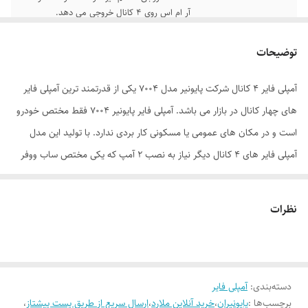
آر ام اس روی 4 کانال خروجی می دهد.
توضیحات
آمپلی فایر 4 کانال شرکت پایونیر مدل 7004 یکی از قدرتمند ترین آمپلی فایر
های چهار کانال در بازار می باشد. آمپلی فایر پایونیر 7004 فقط مختص خودرو
است و در مکان های عمومی یا مسکونی کار بردی ندارد. با تولید این مدل
آمپلی فایر های 4 کانال دیگر نیاز به نصب 2 آمپ که یکی مختص ساب ووفر
باشد نیست. این مدل برای راه اندازی 2 جفت بلندگو یا یک جفت بلندگو و یک
ساب تولید شد. قدرت خروجی روی 4 اهم برای 4 کانال 70 وات آر ام اس می
نظرات
باشد. تنظیمات قوی تر نیز برای گرفتن خروجی قوی تر و صدای بهتر هم وجود
دارد. همچنین آمپلی فایر پایونیر 7004 خروجی 2 اهم نیز دارد که قدرت 95
وات آر ام اس روی 4 کانال خروجی می دهد. نسبت سیگنال به نویز آمپلی فایر
دسته‌بندی
:
آمپلی فایر
پایونیر 7004 ، 100 دسی بل می باشد. آمپلی فایر های نسخه AB مقاوم تر در
برچسب‌ها :
پایونیران
،
خرید آنلاین ملارد
،
ارسال سریع از طریق پست پیشتاز
،