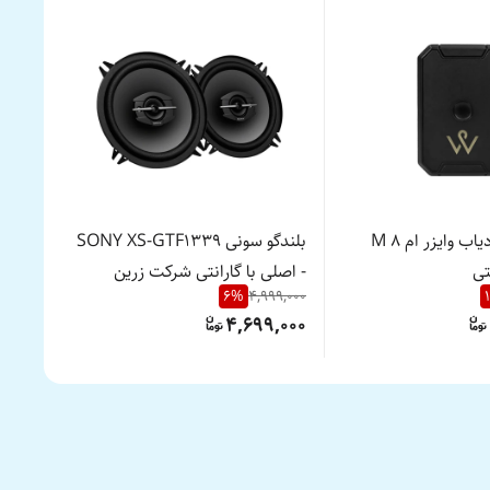
جی پی اس ردیاب وایزر ام ۸ M
بلندگو سونی SONY XS-GTF1339
تی
- اصلی با گارانتی شرکت زرین
اصلی 
99,000
6
%
4,999,000
1
الکترونیک امید
9,000
4,699,000