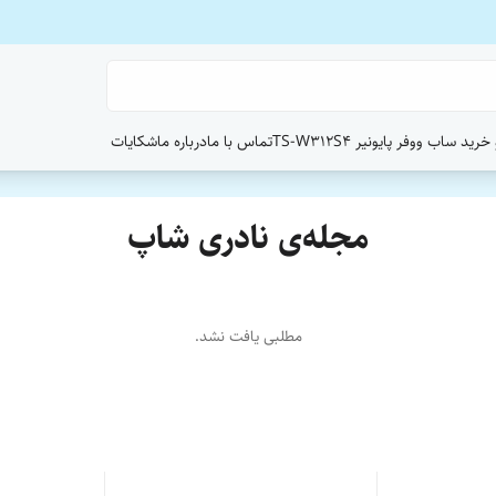
ید ساب ووفر پایونیر TS-W312S4
تماس با ما
درباره ما
شکایات
مجله‌ی نادری شاپ
مطلبی یافت نشد.