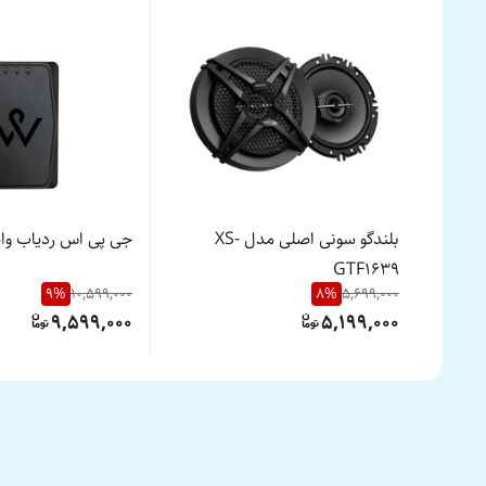
بلندگو سونی اصلی مدل XS-
جی پی اس ردیاب وایزر ا
GTF1639
9
%
10,599,000
8
%
5,699,000
9,599,000
5,199,000